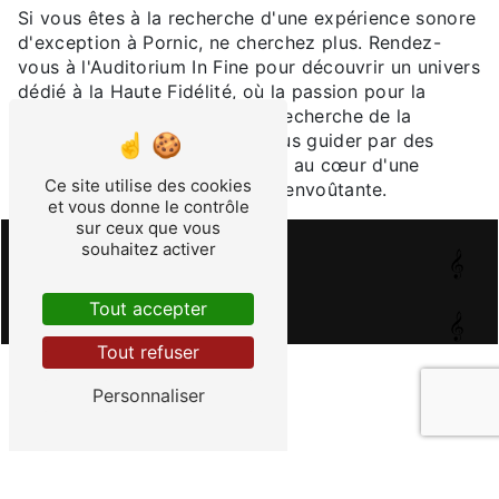
Si vous êtes à la recherche d'une expérience sonore
d'exception à Pornic, ne cherchez plus. Rendez-
vous à l'Auditorium In Fine pour découvrir un univers
dédié à la Haute Fidélité, où la passion pour la
musique se conjugue avec la recherche de la
perfection sonore. Laissez-vous guider par des
experts passionnés et plongez au cœur d'une
Ce site utilise des cookies
écoute musicale immersive et envoûtante.
et vous donne le contrôle
sur ceux que vous
souhaitez activer
En savoir plus
Tout accepter
Contactez-nous
Tout refuser
Personnaliser